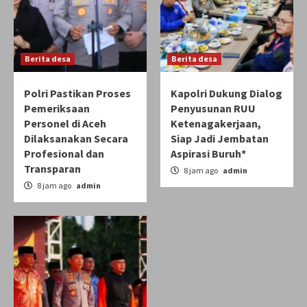
Berita desa
Berita desa
Polri Pastikan Proses
Kapolri Dukung Dialog
Pemeriksaan
Penyusunan RUU
Personel di Aceh
Ketenagakerjaan,
Dilaksanakan Secara
Siap Jadi Jembatan
Profesional dan
Aspirasi Buruh*
Transparan
8 jam ago
admin
8 jam ago
admin