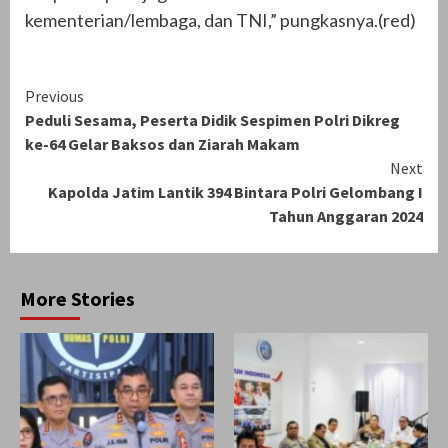
kementerian/lembaga, dan TNI,” pungkasnya.(red)
Continue
Previous
Peduli Sesama, Peserta Didik Sespimen Polri Dikreg
Reading
ke-64 Gelar Baksos dan Ziarah Makam
Next
Kapolda Jatim Lantik 394 Bintara Polri Gelombang I
Tahun Anggaran 2024
More Stories