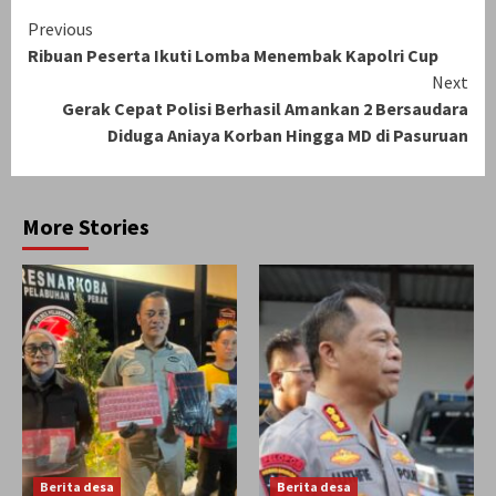
Continue
Previous
Ribuan Peserta Ikuti Lomba Menembak Kapolri Cup
Reading
Next
Gerak Cepat Polisi Berhasil Amankan 2 Bersaudara
Diduga Aniaya Korban Hingga MD di Pasuruan
More Stories
Berita desa
Berita desa