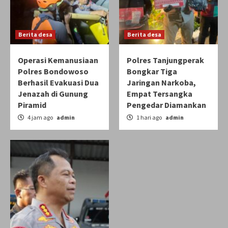
Berita desa
Berita desa
Operasi Kemanusiaan
Polres Tanjungperak
Polres Bondowoso
Bongkar Tiga
Berhasil Evakuasi Dua
Jaringan Narkoba,
Jenazah di Gunung
Empat Tersangka
Piramid
Pengedar Diamankan
4 jam ago
admin
1 hari ago
admin