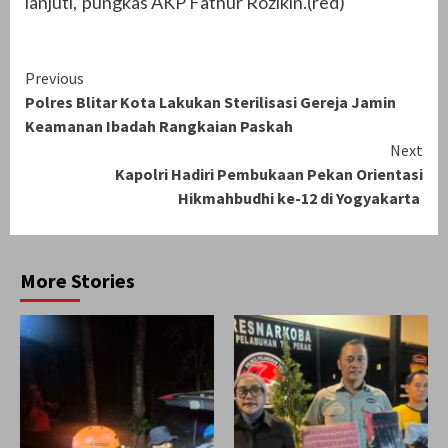
lanjuti,”pungkas AKP Fathur Rozikin.(red)
Continue
Previous
Polres Blitar Kota Lakukan Sterilisasi Gereja Jamin
Reading
Keamanan Ibadah Rangkaian Paskah
Next
Kapolri Hadiri Pembukaan Pekan Orientasi
Hikmahbudhi ke-12 di Yogyakarta
More Stories