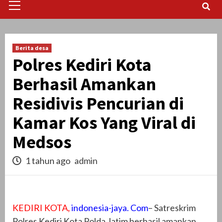
Menu
Berita desa
Polres Kediri Kota
Berhasil Amankan
Residivis Pencurian di
Kamar Kos Yang Viral di
Medsos
1 tahun ago
admin
KEDIRI KOTA,
indonesia-jaya. Com
– Satreskrim
Polres Kediri Kota Polda Jatim berhasil amankan