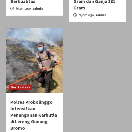
Berkualitas
Gram dan Ganja 131
Gram
9 jam ago
admin
9 jam ago
admin
Berita desa
Polres Probolinggo
Intensifkan
Penanganan Karhutla
di Lereng Gunung
Bromo