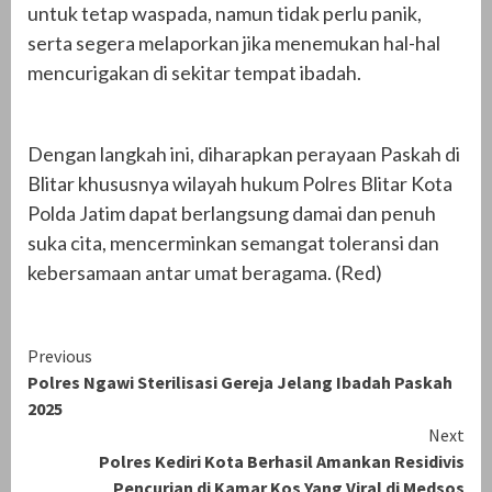
untuk tetap waspada, namun tidak perlu panik,
serta segera melaporkan jika menemukan hal-hal
mencurigakan di sekitar tempat ibadah.
Dengan langkah ini, diharapkan perayaan Paskah di
Blitar khususnya wilayah hukum Polres Blitar Kota
Polda Jatim dapat berlangsung damai dan penuh
suka cita, mencerminkan semangat toleransi dan
kebersamaan antar umat beragama. (Red)
Continue
Previous
Polres Ngawi Sterilisasi Gereja Jelang Ibadah Paskah
Reading
2025
Next
Polres Kediri Kota Berhasil Amankan Residivis
Pencurian di Kamar Kos Yang Viral di Medsos