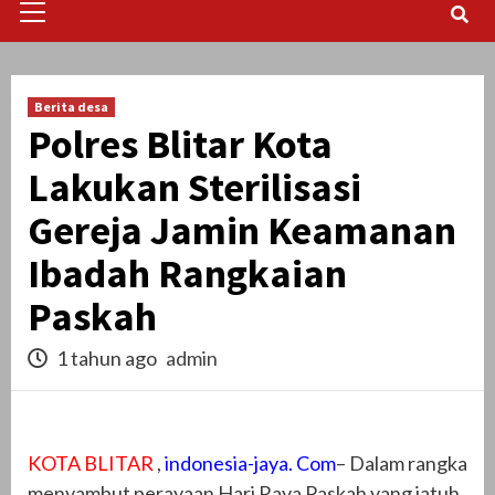
Menu
Berita desa
Polres Blitar Kota
Lakukan Sterilisasi
Gereja Jamin Keamanan
Ibadah Rangkaian
Paskah
1 tahun ago
admin
KOTA BLITAR
,
indonesia-jaya. Com
– Dalam rangka
menyambut perayaan Hari Raya Paskah yang jatuh