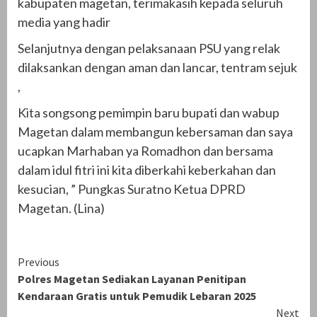
kabupaten magetan, terimakasih kepada seluruh
media yang hadir
Selanjutnya dengan pelaksanaan PSU yang relak
dilaksankan dengan aman dan lancar, tentram sejuk
,
Kita songsong pemimpin baru bupati dan wabup
Magetan dalam membangun kebersaman dan saya
ucapkan Marhaban ya Romadhon dan bersama
dalam idul fitri ini kita diberkahi keberkahan dan
kesucian, ” Pungkas Suratno Ketua DPRD
Magetan. (Lina)
Continue
Previous
Polres Magetan Sediakan Layanan Penitipan
Reading
Kendaraan Gratis untuk Pemudik Lebaran 2025
Next