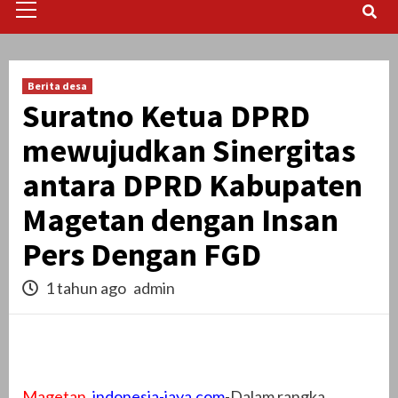
Menu
Berita desa
Suratno Ketua DPRD
mewujudkan Sinergitas
antara DPRD Kabupaten
Magetan dengan Insan
Pers Dengan FGD
1 tahun ago
admin
Magetan
,
indonesia-jaya.com
-Dalam rangka