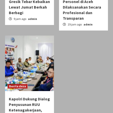
Gresik Tebar Kebaikan
Personel di Aceh
Lewat Jumat Berkah
Dilaksanakan Secara
Berbagi
Profesional dan
Transparan
9 jam ago
admin
19 jam ago
admin
Berita desa
Kapolri Dukung Dialog
Penyusunan RUU
Ketenagakerjaan,