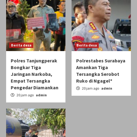
Berita desa
Berita desa
Polres Tanjungperak
Polrestabes Surabaya
Bongkar Tiga
Amankan Tiga
Jaringan Narkoba,
Tersangka Serobot
Empat Tersangka
Ruko di Ngagel*
Pengedar Diamankan
20 jam ago
admin
20 jam ago
admin