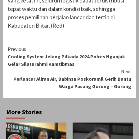
yang ketat ini, seluruh logistik dapat terdistribusi
tepat waktu dan dalam kondisi baik, sehingga
proses pemilihan berjalan lancar dan tertib di
Kabupaten Blitar. (Red)
Continue
Previous
Cooling System Jelang Pilkada 2024 Polres Nganjuk
Reading
Gelar Silaturahmi Kamtibmas
Next
Perlancar Aliran Air, Babinsa Poskoramil Gerih Bantu
Warga Pasang Gorong – Gorong
More Stories