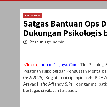
Berita desa
Satgas Bantuan Ops D
Dukungan Psikologis b
2 tahun ago
admin
Mimika
,
Indonesia -jaya. Com
– Tim Psikolog
Pelatihan Psikologi dan Penguatan Mental bag
(5/2/2025). Kegiatan ini dipimpin oleh IPDA 
Arsyad Hafid Affandy, S.Psi., dengan meliba
bertugas di wilayah tersebut.