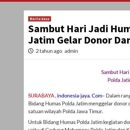
Berita desa
Sambut Hari Jadi Huma
Jatim Gelar Donor Da
2 tahun ago
admin
Sambut Hari 
Polda Jat
SURABAYA
,
indonesia-jaya. Com
– Dalam ran
Bidang Humas Polda Jatim menggelar donor d
satuan wilayah Polda Jawa Timur.
Untuk Bidang Humas Polda Jatim kegiatan don
yaitu di Gedung Mahameru Polda Jatim dan K