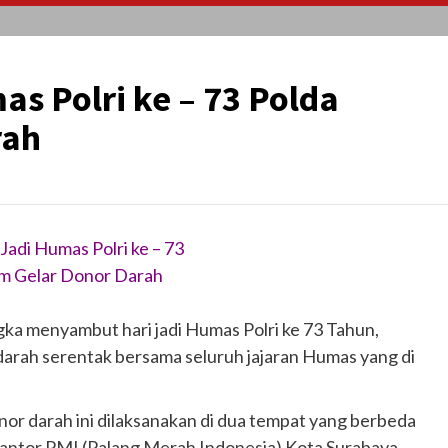
s Polri ke – 73 Polda
rah
Jadi Humas Polri ke – 73
im Gelar Donor Darah
gka menyambut hari jadi Humas Polri ke 73 Tahun,
arah serentak bersama seluruh jajaran Humas yang di
or darah ini dilaksanakan di dua tempat yang berbeda
antor PMI (Palang Merah Indonesia) Kota Surabaya.