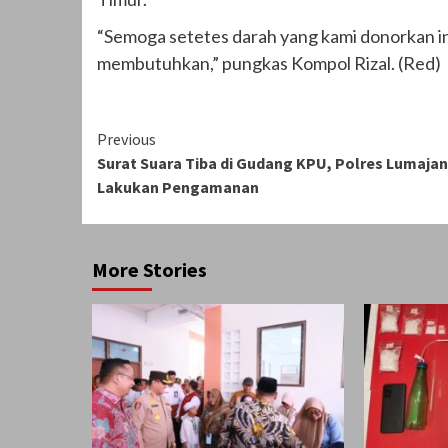
“Semoga setetes darah yang kami donorkan in
membutuhkan,” pungkas Kompol Rizal. (Red)
Continue
Previous
Surat Suara Tiba di Gudang KPU, Polres Lumaja
Reading
Lakukan Pengamanan
More Stories