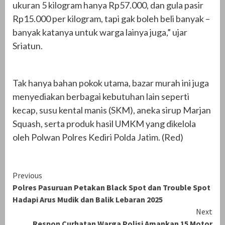
ukuran 5 kilogram hanya Rp57.000, dan gula pasir
Rp15.000 per kilogram, tapi gak boleh beli banyak –
banyak katanya untuk warga lainya juga,” ujar
Sriatun.
Tak hanya bahan pokok utama, bazar murah ini juga
menyediakan berbagai kebutuhan lain seperti
kecap, susu kental manis (SKM), aneka sirup Marjan
Squash, serta produk hasil UMKM yang dikelola
oleh Polwan Polres Kediri Polda Jatim. (Red)
Continue
Previous
Polres Pasuruan Petakan Black Spot dan Trouble Spot
Reading
Hadapi Arus Mudik dan Balik Lebaran 2025
Next
Respon Curhatan Warga Polisi Amankan 15 Motor