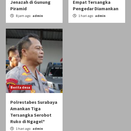
Jenazah di Gunung
Empat Tersangka
Piramid
Pengedar Diamankan
8 jam ago
admin
1 hari ago
admin
Berita desa
Polrestabes Surabaya
Amankan Tiga
Tersangka Serobot
Ruko di Ngagel*
1 hari ago
admin