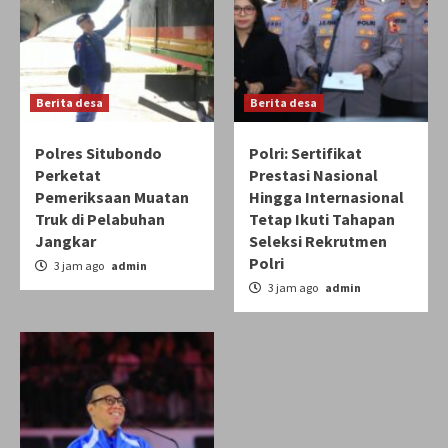
Berita desa
Berita desa
Polres Situbondo
Polri: Sertifikat
Perketat
Prestasi Nasional
Pemeriksaan Muatan
Hingga Internasional
Truk di Pelabuhan
Tetap Ikuti Tahapan
Jangkar
Seleksi Rekrutmen
Polri
3 jam ago
admin
3 jam ago
admin