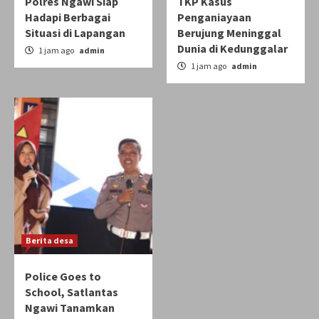
Polres Ngawi Siap
TKP Kasus
Hadapi Berbagai
Penganiayaan
Situasi di Lapangan
Berujung Meninggal
Dunia di Kedunggalar
1 jam ago
admin
1 jam ago
admin
Berita desa
Police Goes to
School, Satlantas
Ngawi Tanamkan