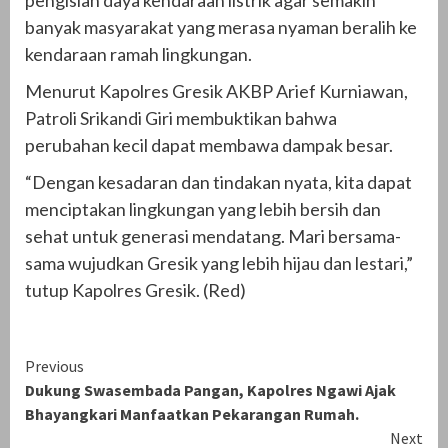
pengisian daya kendaraan listrik agar semakin
banyak masyarakat yang merasa nyaman beralih ke
kendaraan ramah lingkungan.
Menurut Kapolres Gresik AKBP Arief Kurniawan,
Patroli Srikandi Giri membuktikan bahwa
perubahan kecil dapat membawa dampak besar.
“Dengan kesadaran dan tindakan nyata, kita dapat
menciptakan lingkungan yang lebih bersih dan
sehat untuk generasi mendatang. Mari bersama-
sama wujudkan Gresik yang lebih hijau dan lestari,”
tutup Kapolres Gresik. (Red)
Continue
Previous
Dukung Swasembada Pangan, Kapolres Ngawi Ajak
Reading
Bhayangkari Manfaatkan Pekarangan Rumah.
Next