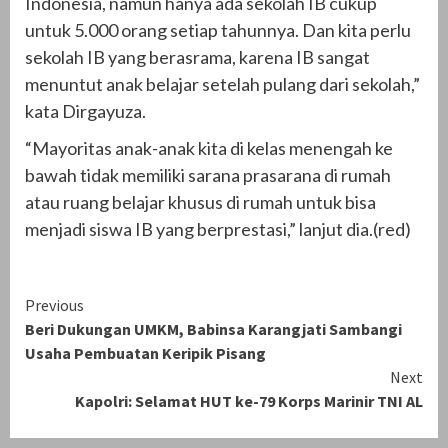
Indonesia, namun hanya ada sekolah IB cukup
untuk 5.000 orang setiap tahunnya. Dan kita perlu
sekolah IB yang berasrama, karena IB sangat
menuntut anak belajar setelah pulang dari sekolah,”
kata Dirgayuza.
“Mayoritas anak-anak kita di kelas menengah ke
bawah tidak memiliki sarana prasarana di rumah
atau ruang belajar khusus di rumah untuk bisa
menjadi siswa IB yang berprestasi,” lanjut dia.(red)
Continue
Previous
Beri Dukungan UMKM, Babinsa Karangjati Sambangi
Reading
Usaha Pembuatan Keripik Pisang
Next
Kapolri: Selamat HUT ke-79 Korps Marinir TNI AL