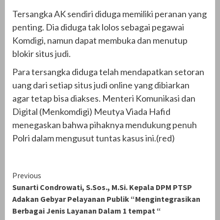
Tersangka AK sendiri diduga memiliki peranan yang
penting. Dia diduga tak lolos sebagai pegawai
Komdigi, namun dapat membuka dan menutup
blokir situs judi.
Para tersangka diduga telah mendapatkan setoran
uang dari setiap situs judi online yang dibiarkan
agar tetap bisa diakses. Menteri Komunikasi dan
Digital (Menkomdigi) Meutya Viada Hafid
menegaskan bahwa pihaknya mendukung penuh
Polri dalam mengusut tuntas kasus ini.(red)
Continue
Previous
Sunarti Condrowati, S.Sos., M.Si. Kepala DPM PTSP
Reading
Adakan Gebyar Pelayanan Publik “Mengintegrasikan
Berbagai Jenis Layanan Dalam 1 tempat “