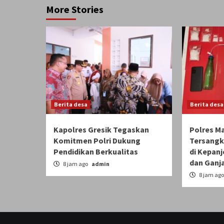
More Stories
Berita desa
Berita desa
Kapolres Gresik Tegaskan
Polres M
Komitmen Polri Dukung
Tersangk
Pendidikan Berkualitas
di Kepanj
dan Ganj
8 jam ago
admin
8 jam ag