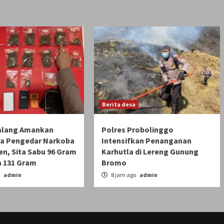
Berita desa
alang Amankan
Polres Probolinggo
a Pengedar Narkoba
Intensifkan Penanganan
en, Sita Sabu 96 Gram
Karhutla di Lereng Gunung
a 131 Gram
Bromo
o
admin
8 jam ago
admin