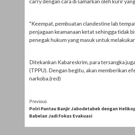
carry dengan cara di samarkan oleh kurir ya
“Keempat, pembuatan clandestine lab tempat
penjagaan keamanaan ketat sehingga tidak bi
penegak hukum yang masuk untuk melakukan p
Ditekankan Kabareskrim, para tersangka juga
(TPPU). Dengan begitu, akan memberikan efe
narkoba.(red)
Continue
Previous
Polri Pantau Banjir Jabodetabek dengan Helikop
Reading
Babelan Jadi Fokus Evakuasi