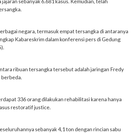
 jajaran sebanyak 6.681 kasus. Kemudian, telah
ersangka.
berbagai negara, termasuk empat tersangka di antaranya
ungkap Kabareskrim dalam konferensi pers di Gedung
).
 antara ribuan tersangka tersebut adalah jaringan Fredy
 berbeda.
erdapat 336 orang dilakukan rehabilitasi karena hanya
us restoratif justice.
 keseluruhannya sebanyak 4,1 ton dengan rincian sabu