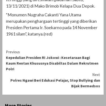
13/11/2021) di Mako Brimob Kelapa Dua Depok.
“Monumen Nugraha Cakanti Yana Utama
merupakan penghargaan tertinggi yang diberikan
Presiden Pertama Ir. Soekarno pada 14 November
1961 silam”, katanya.(red)
Continue
Previous
Kepedulian Presiden RI Jokowi : Kesetaraan Bagi
Reading
Kaum Rentan Khususnya Disabiltas Dalam Rekrutmen
Polri
Next
Polres Ngawi Beri Edukasi Pelajar, Stop Bullying dan
Bijak Bermedsos
More Stories