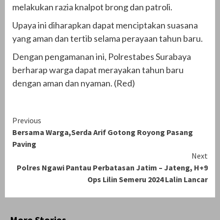
melakukan razia knalpot brong dan patroli.
Upaya ini diharapkan dapat menciptakan suasana
yang aman dan tertib selama perayaan tahun baru.
Dengan pengamanan ini, Polrestabes Surabaya
berharap warga dapat merayakan tahun baru
dengan aman dan nyaman. (Red)
Continue
Previous
Bersama Warga,Serda Arif Gotong Royong Pasang
Reading
Paving
Next
Polres Ngawi Pantau Perbatasan Jatim – Jateng, H+9
Ops Lilin Semeru 2024 Lalin Lancar
More Stories