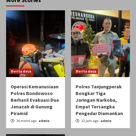
Berita desa
Berita desa
Operasi Kemanusiaan
Polres Tanjungperak
Polres Bondowoso
Bongkar Tiga
Berhasil Evakuasi Dua
Jaringan Narkoba,
Jenazah di Gunung
Empat Tersangka
Piramid
Pengedar Diamankan
36 menit ago
admin
22 jam ago
admin