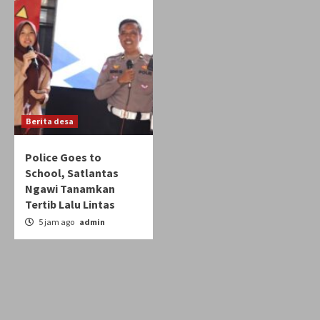
Berita desa
Police Goes to
School, Satlantas
Ngawi Tanamkan
Tertib Lalu Lintas
5 jam ago
admin