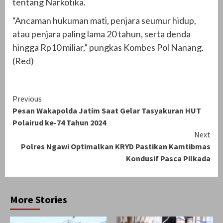
tentang Narkotika.
“Ancaman hukuman mati, penjara seumur hidup,
atau penjara paling lama 20 tahun, serta denda
hingga Rp10 miliar,” pungkas Kombes Pol Nanang.
(Red)
Continue
Previous
Pesan Wakapolda Jatim Saat Gelar Tasyakuran HUT
Reading
Polairud ke-74 Tahun 2024
Next
Polres Ngawi Optimalkan KRYD Pastikan Kamtibmas
Kondusif Pasca Pilkada
More Stories