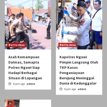
Berita desa
Berita desa
Asah Kemampuan
Kapolres Ngawi
Dalmas, Samapta
Pimpin Langsung Olah
Polres Ngawi Siap
TKP Kasus
Hadapi Berbagai
Penganiayaan
Situasi di Lapangan
Berujung Meninggal
Dunia di Kedunggalar
4 jam ago
admin
4 jam ago
admin