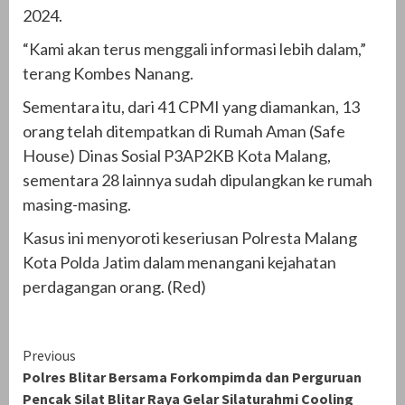
2024.
“Kami akan terus menggali informasi lebih dalam,”
terang Kombes Nanang.
Sementara itu, dari 41 CPMI yang diamankan, 13
orang telah ditempatkan di Rumah Aman (Safe
House) Dinas Sosial P3AP2KB Kota Malang,
sementara 28 lainnya sudah dipulangkan ke rumah
masing-masing.
Kasus ini menyoroti keseriusan Polresta Malang
Kota Polda Jatim dalam menangani kejahatan
perdagangan orang. (Red)
Continue
Previous
Polres Blitar Bersama Forkompimda dan Perguruan
Reading
Pencak Silat Blitar Raya Gelar Silaturahmi Cooling