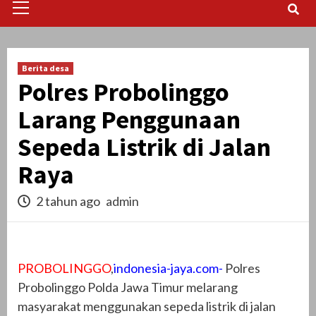
Menu
Berita desa
Polres Probolinggo
Larang Penggunaan
Sepeda Listrik di Jalan
Raya
2 tahun ago
admin
PROBOLINGGO
,
indonesia-jaya.com-
Polres
Probolinggo Polda Jawa Timur melarang
masyarakat menggunakan sepeda listrik di jalan