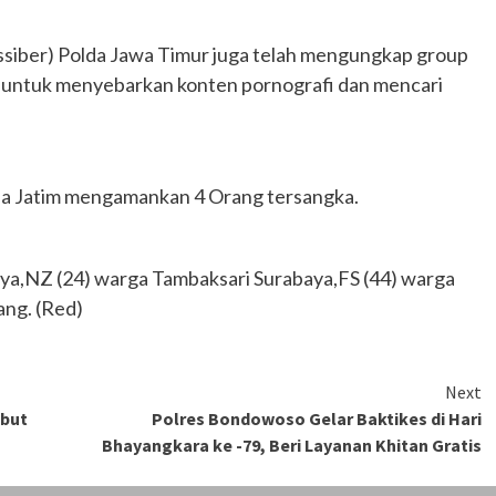
ssiber) Polda Jawa Timur juga telah mengungkap group
untuk menyebarkan konten pornografi dan mencari
lda Jatim mengamankan 4 Orang tersangka.
ya,NZ (24) warga Tambaksari Surabaya,FS (44) warga
ang. (Red)
Next
mbut
Polres Bondowoso Gelar Baktikes di Hari
Bhayangkara ke -79, Beri Layanan Khitan Gratis