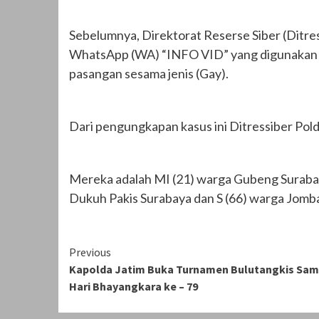
Sebelumnya, Direktorat Reserse Siber (Ditre
WhatsApp (WA) “INFO VID” yang digunakan 
pasangan sesama jenis (Gay).
Dari pengungkapan kasus ini Ditressiber Po
Mereka adalah MI (21) warga Gubeng Suraba
Dukuh Pakis Surabaya dan S (66) warga Jomb
Continue
Previous
Kapolda Jatim Buka Turnamen Bulutangkis Sa
Reading
Hari Bhayangkara ke – 79