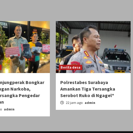
Berita desa
anjungperak Bongkar
Polrestabes Surabaya
ingan Narkoba,
Amankan Tiga Tersangka
rsangka Pengedar
Serobot Ruko di Ngagel*
an
22 jam ago
admin
go
admin