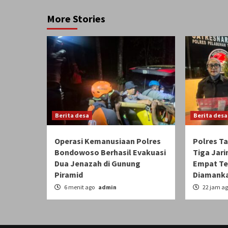
More Stories
Berita desa
Berita desa
Operasi Kemanusiaan Polres
Polres T
Bondowoso Berhasil Evakuasi
Tiga Jar
Dua Jenazah di Gunung
Empat Te
Piramid
Diamank
6 menit ago
admin
22 jam a