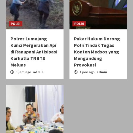
POLRI
POLRI
Polres Lumajang
Pakar Hukum Dorong
Kunci Pergerakan Api
Polri Tindak Tegas
di Ranupani Antisipasi
Konten Medsos yang
Karhutla TNBTS
Mengandung
Meluas
Provokasi
1 jam ago
admin
1 jam ago
admin