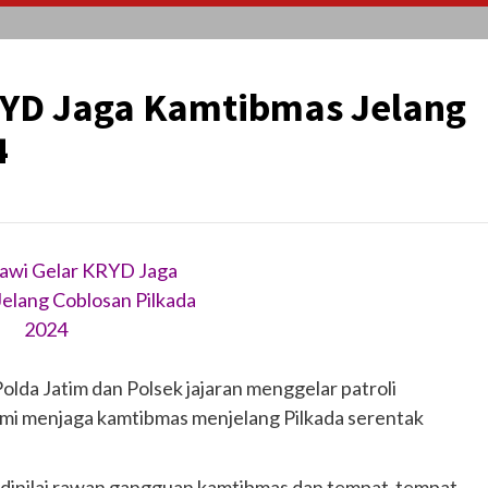
RYD Jaga Kamtibmas Jelang
4
awi Gelar KRYD Jaga
elang Coblosan Pilkada
2024
olda Jatim dan Polsek jajaran menggelar patroli
mi menjaga kamtibmas menjelang Pilkada serentak
 dinilai rawan gangguan kamtibmas dan tempat-tempat