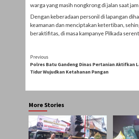
warga yang masih nongkrong di jalan saat jam
Dengan keberadaan personil di lapangan di
keamanan dan menciptakan ketertiban, sehi
beraktifitas, di masa kampanye Pilkada seren
Continue
Previous
Polres Batu Gandeng Dinas Pertanian Aktifkan 
Reading
Tidur Wujudkan Ketahanan Pangan
More Stories