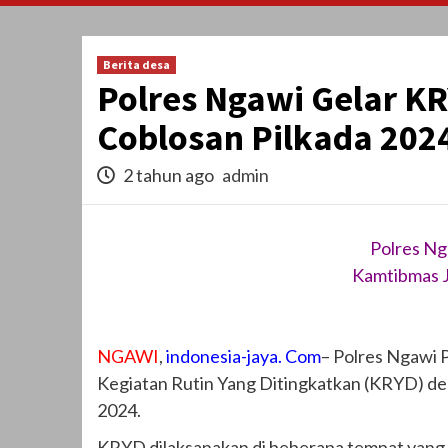
Berita desa
Polres Ngawi Gelar K
Coblosan Pilkada 202
2 tahun ago
admin
Polres Ng
Kamtibmas J
NGAWI
,
indonesia-jaya. Com
– Polres Ngawi P
Kegiatan Rutin Yang Ditingkatkan (KRYD) de
2024.
KRYD dilaksanakan di beberapa tempat yang