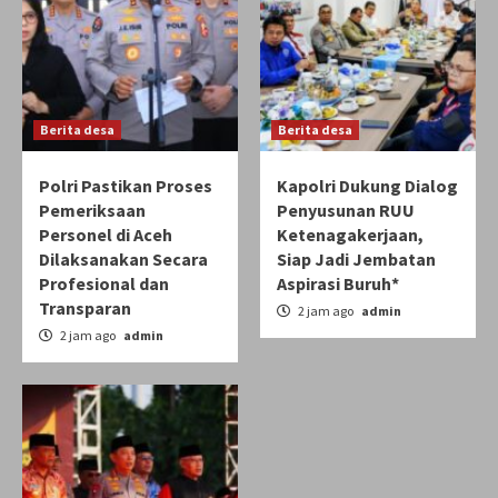
Berita desa
Berita desa
Polri Pastikan Proses
Kapolri Dukung Dialog
Pemeriksaan
Penyusunan RUU
Personel di Aceh
Ketenagakerjaan,
Dilaksanakan Secara
Siap Jadi Jembatan
Profesional dan
Aspirasi Buruh*
Transparan
2 jam ago
admin
2 jam ago
admin