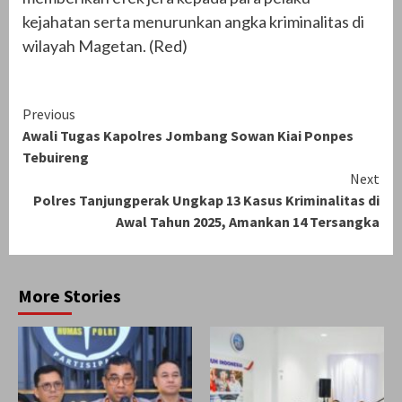
kejahatan serta menurunkan angka kriminalitas di
wilayah Magetan. (Red)
Continue
Previous
Awali Tugas Kapolres Jombang Sowan Kiai Ponpes
Reading
Tebuireng
Next
Polres Tanjungperak Ungkap 13 Kasus Kriminalitas di
Awal Tahun 2025, Amankan 14 Tersangka
More Stories