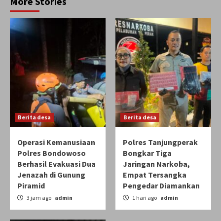
More Stories
Berita desa
Berita desa
Operasi Kemanusiaan
Polres Tanjungperak
Polres Bondowoso
Bongkar Tiga
Berhasil Evakuasi Dua
Jaringan Narkoba,
Jenazah di Gunung
Empat Tersangka
Piramid
Pengedar Diamankan
3 jam ago
admin
1 hari ago
admin