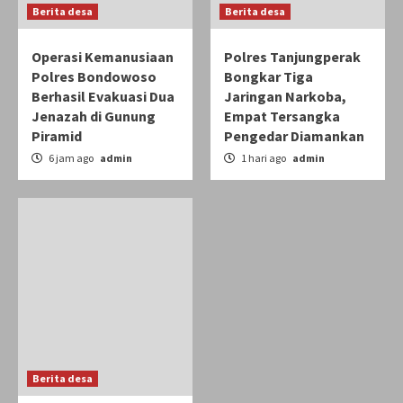
Berita desa
Berita desa
Operasi Kemanusiaan
Polres Tanjungperak
Polres Bondowoso
Bongkar Tiga
Berhasil Evakuasi Dua
Jaringan Narkoba,
Jenazah di Gunung
Empat Tersangka
Piramid
Pengedar Diamankan
6 jam ago
admin
1 hari ago
admin
Berita desa