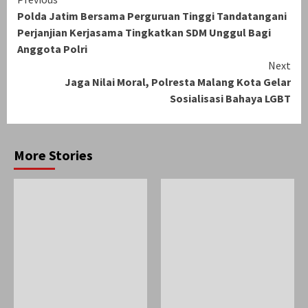
Continue
Polda Jatim Bersama Perguruan Tinggi Tandatangani
Reading
Perjanjian Kerjasama Tingkatkan SDM Unggul Bagi
Anggota Polri
Next
Jaga Nilai Moral, Polresta Malang Kota Gelar
Sosialisasi Bahaya LGBT
More Stories