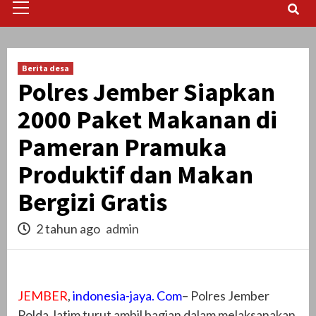
Menu
Berita desa
Polres Jember Siapkan
2000 Paket Makanan di
Pameran Pramuka
Produktif dan Makan
Bergizi Gratis
2 tahun ago
admin
JEMBER
,
indonesia-jaya. Com
– Polres Jember
Polda Jatim turut ambil bagian dalam melaksanakan