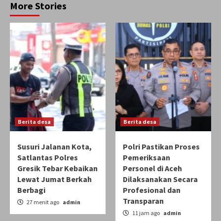
More Stories
Berita desa
Berita desa
Susuri Jalanan Kota,
Polri Pastikan Proses
Satlantas Polres
Pemeriksaan
Gresik Tebar Kebaikan
Personel di Aceh
Lewat Jumat Berkah
Dilaksanakan Secara
Berbagi
Profesional dan
Transparan
27 menit ago
admin
11 jam ago
admin