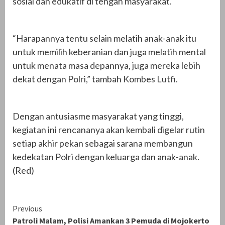
sosial dan edukatif di tengah masyarakat.
“Harapannya tentu selain melatih anak-anak itu
untuk memilih keberanian dan juga melatih mental
untuk menata masa depannya, juga mereka lebih
dekat dengan Polri,” tambah Kombes Lutfi.
Dengan antusiasme masyarakat yang tinggi,
kegiatan ini rencananya akan kembali digelar rutin
setiap akhir pekan sebagai sarana membangun
kedekatan Polri dengan keluarga dan anak-anak.
(Red)
Continue
Previous
Patroli Malam, Polisi Amankan 3 Pemuda di Mojokerto