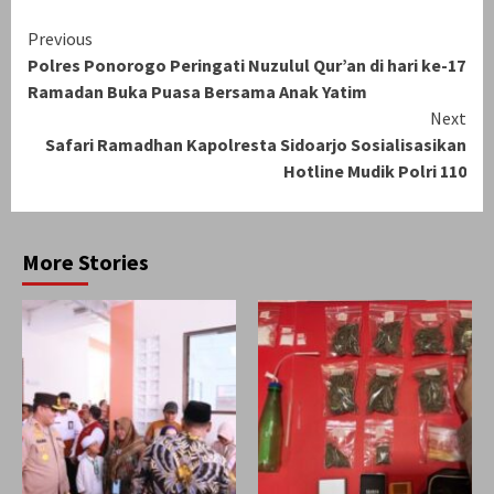
Continue
Previous
Polres Ponorogo Peringati Nuzulul Qur’an di hari ke-17
Reading
Ramadan Buka Puasa Bersama Anak Yatim
Next
Safari Ramadhan Kapolresta Sidoarjo Sosialisasikan
Hotline Mudik Polri 110
More Stories