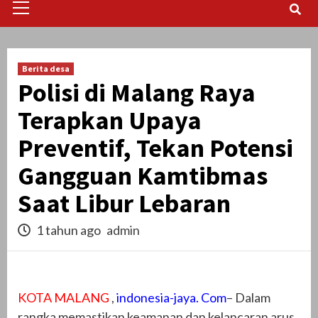
Menu
Berita desa
Polisi di Malang Raya
Terapkan Upaya
Preventif, Tekan Potensi
Gangguan Kamtibmas
Saat Libur Lebaran
1 tahun ago
admin
KOTA MALANG
,
indonesia-jaya. Com
– Dalam
rangka memastikan keamanan dan kelancaran arus