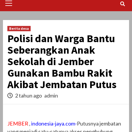
Menu
Berita desa
Polisi dan Warga Bantu
Seberangkan Anak
Sekolah di Jember
Gunakan Bambu Rakit
Akibat Jembatan Putus
2 tahun ago
admin
JEMBER
,
indonesia-jaya.com-
Putusnya jembatan
yang menjadi satu-satunya akses penghubung