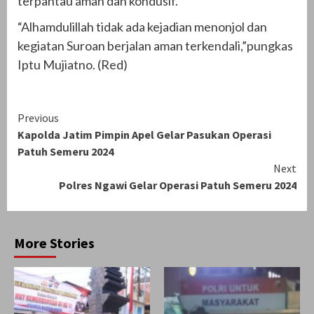
terpantau aman dan kondusif.
“Alhamdulillah tidak ada kejadian menonjol dan
kegiatan Suroan berjalan aman terkendali,”pungkas
Iptu Mujiatno. (Red)
Continue
Previous
Kapolda Jatim Pimpin Apel Gelar Pasukan Operasi
Reading
Patuh Semeru 2024
Next
Polres Ngawi Gelar Operasi Patuh Semeru 2024
More Stories