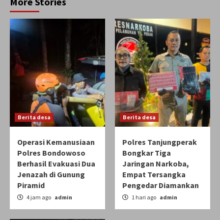
More Stories
Berita desa
Berita desa
Operasi Kemanusiaan
Polres Tanjungperak
Polres Bondowoso
Bongkar Tiga
Berhasil Evakuasi Dua
Jaringan Narkoba,
Jenazah di Gunung
Empat Tersangka
Piramid
Pengedar Diamankan
4 jam ago
admin
1 hari ago
admin