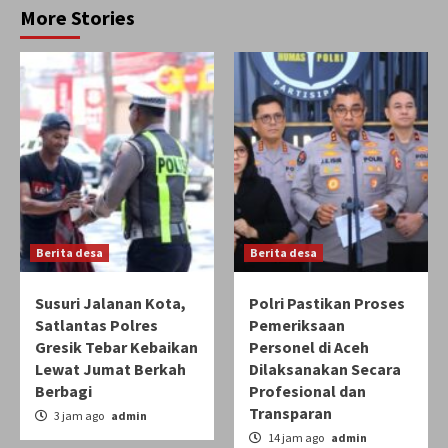
More Stories
Berita desa
Berita desa
Susuri Jalanan Kota,
Polri Pastikan Proses
Satlantas Polres
Pemeriksaan
Gresik Tebar Kebaikan
Personel di Aceh
Lewat Jumat Berkah
Dilaksanakan Secara
Berbagi
Profesional dan
Transparan
3 jam ago
admin
14 jam ago
admin