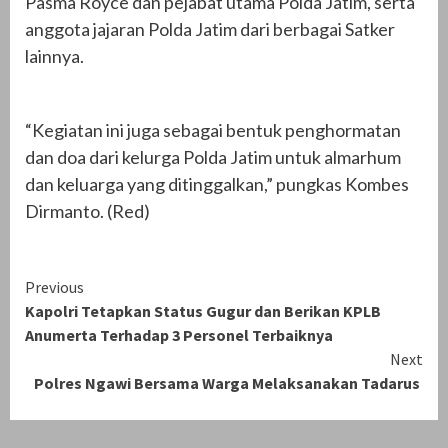
Pasma Royce dan pejabat utama Polda Jatim, serta
anggota jajaran Polda Jatim dari berbagai Satker
lainnya.
“Kegiatan ini juga sebagai bentuk penghormatan
dan doa dari kelurga Polda Jatim untuk almarhum
dan keluarga yang ditinggalkan,” pungkas Kombes
Dirmanto. (Red)
Continue
Previous
Kapolri Tetapkan Status Gugur dan Berikan KPLB
Reading
Anumerta Terhadap 3 Personel Terbaiknya
Next
Polres Ngawi Bersama Warga Melaksanakan Tadarus