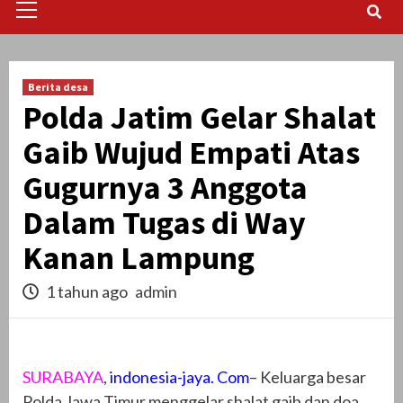
Menu
Berita desa
Polda Jatim Gelar Shalat
Gaib Wujud Empati Atas
Gugurnya 3 Anggota
Dalam Tugas di Way
Kanan Lampung
1 tahun ago
admin
SURABAYA
,
indonesia-jaya. Com
– Keluarga besar
Polda Jawa Timur menggelar shalat gaib dan doa