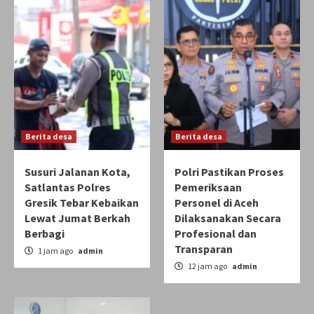
Berita desa
Berita desa
Susuri Jalanan Kota,
Polri Pastikan Proses
Satlantas Polres
Pemeriksaan
Gresik Tebar Kebaikan
Personel di Aceh
Lewat Jumat Berkah
Dilaksanakan Secara
Berbagi
Profesional dan
Transparan
1 jam ago
admin
12 jam ago
admin