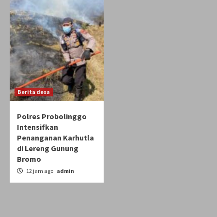
Berita desa
Polres Probolinggo
Intensifkan
Penanganan Karhutla
di Lereng Gunung
Bromo
12 jam ago
admin