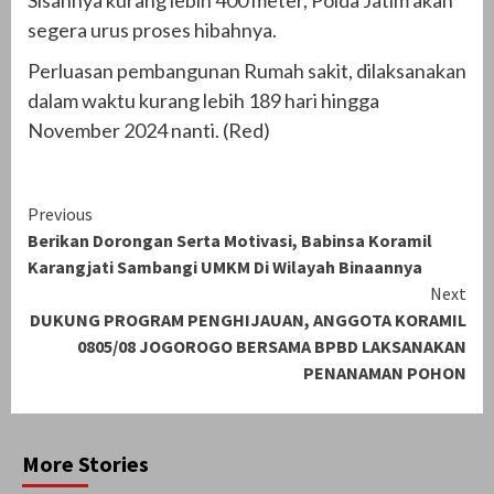
Sisahnya kurang lebih 400 meter, Polda Jatim akan
segera urus proses hibahnya.
Perluasan pembangunan Rumah sakit, dilaksanakan
dalam waktu kurang lebih 189 hari hingga
November 2024 nanti. (Red)
Continue
Previous
Berikan Dorongan Serta Motivasi, Babinsa Koramil
Reading
Karangjati Sambangi UMKM Di Wilayah Binaannya
Next
DUKUNG PROGRAM PENGHIJAUAN, ANGGOTA KORAMIL
0805/08 JOGOROGO BERSAMA BPBD LAKSANAKAN
PENANAMAN POHON
More Stories