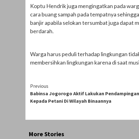
Koptu Hendrik juga mengingatkan pada warga
cara buang sampah pada tempatnya sehingga 
banjir apabila selokan tersumbat juga dapa
berdarah.
Warga harus peduli terhadap lingkungan ti
membersihkan lingkungan karena di saat musi
Continue
Previous
Babinsa Jogorogo Aktif Lakukan Pendampinga
Reading
Kepada Petani Di Wilayah Binaannya
More Stories