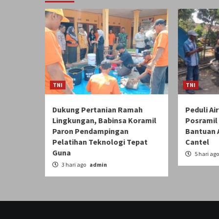
TNI
TNI
Dukung Pertanian Ramah
Peduli Ai
Lingkungan, Babinsa Koramil
Posramil 
Paron Pendampingan
Bantuan 
Pelatihan Teknologi Tepat
Cantel
Guna
5 hari ag
3 hari ago
admin