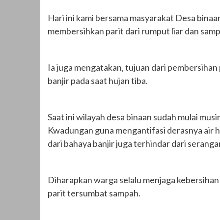
Hari ini kami bersama masyarakat Desa binaa
membersihkan parit dari rumput liar dan samp
Ia juga mengatakan, tujuan dari pembersihan pa
banjir pada saat hujan tiba.
Saat ini wilayah desa binaan sudah mulai mu
Kwadungan guna mengantifasi derasnya air huja
dari bahaya banjir juga terhindar dari serang
Diharapkan warga selalu menjaga kebersihan 
parit tersumbat sampah.