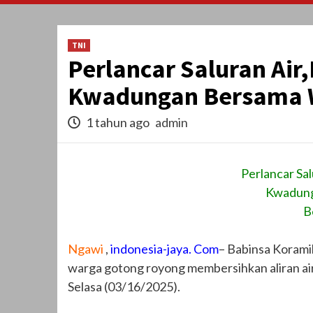
TNI
Perlancar Saluran Air
Kwadungan Bersama W
1 tahun ago
admin
Perlancar Sal
Kwadung
B
Ngawi
,
indonesia-jaya. Com
– Babinsa Koram
warga gotong royong membersihkan aliran a
Selasa (03/16/2025).