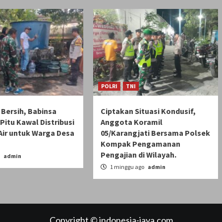
POLRI
TNI
r Bersih, Babinsa
Ciptakan Situasi Kondusif,
Pitu Kawal Distribusi
Anggota Koramil
Air untuk Warga Desa
05/Karangjati Bersama Polsek
Kompak Pengamanan
Pengajian di Wilayah.
o
admin
1 minggu ago
admin
Copyright © indonesia-jaya.com