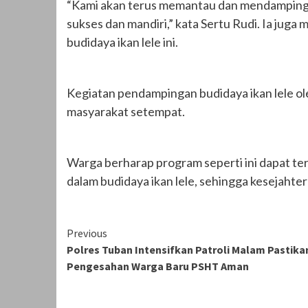
“Kami akan terus memantau dan mendampingi 
sukses dan mandiri,” kata Sertu Rudi. Ia juga
budidaya ikan lele ini.
Kegiatan pendampingan budidaya ikan lele ole
masyarakat setempat.
Warga berharap program seperti ini dapat ter
dalam budidaya ikan lele, sehingga kesejahte
Continue
Previous
Polres Tuban Intensifkan Patroli Malam Pastika
Reading
Pengesahan Warga Baru PSHT Aman