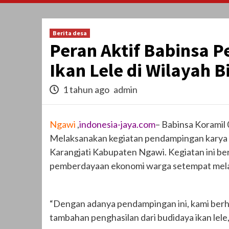
Berita desa
Peran Aktif Babinsa 
Ikan Lele di Wilayah 
1 tahun ago
admin
Ngawi
,
indonesia-jaya.com
– Babinsa Koramil
Melaksanakan kegiatan pendampingan karya n
Karangjati Kabupaten Ngawi. Kegiatan ini b
pemberdayaan ekonomi warga setempat melalui
“Dengan adanya pendampingan ini, kami berha
tambahan penghasilan dari budidaya ikan lele,”