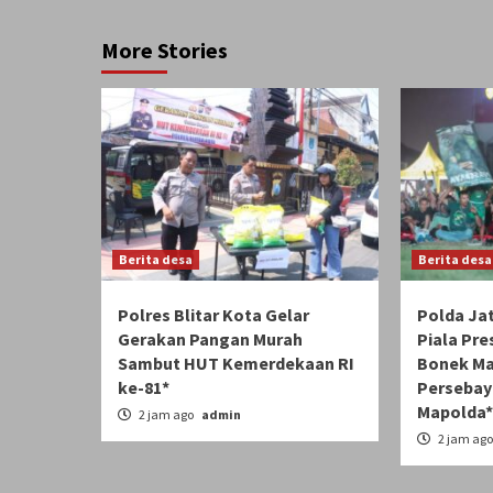
More Stories
Berita desa
Berita desa
Polres Blitar Kota Gelar
Polda Jat
Gerakan Pangan Murah
Piala Pre
Sambut HUT Kemerdekaan RI
Bonek Ma
ke-81*
Persebay
Mapolda*
2 jam ago
admin
2 jam ag