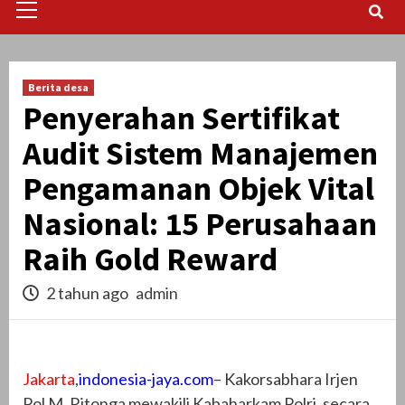
Menu
Berita desa
Penyerahan Sertifikat
Audit Sistem Manajemen
Pengamanan Objek Vital
Nasional: 15 Perusahaan
Raih Gold Reward
2 tahun ago
admin
Jakarta
,
indonesia-jaya.com
– Kakorsabhara Irjen
Pol M. Ritonga mewakili Kabaharkam Polri, secara