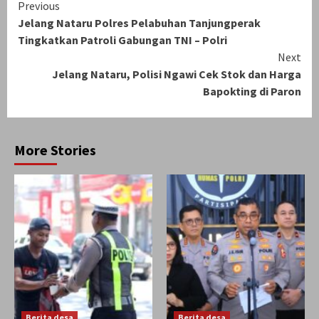
Continue
Previous
Jelang Nataru Polres Pelabuhan Tanjungperak
Reading
Tingkatkan Patroli Gabungan TNI – Polri
Next
Jelang Nataru, Polisi Ngawi Cek Stok dan Harga
Bapokting di Paron
More Stories
Berita desa
Berita desa