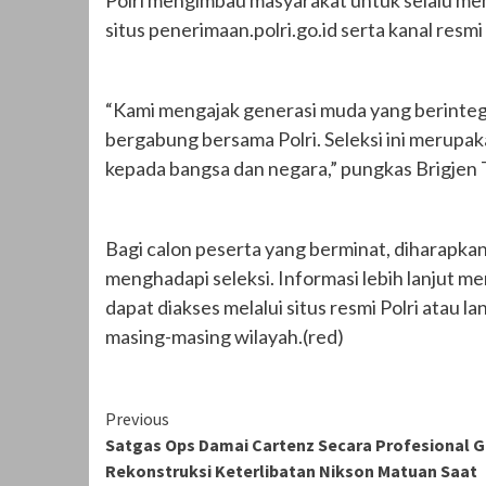
Polri mengimbau masyarakat untuk selalu meng
situs penerimaan.polri.go.id serta kanal resmi 
“Kami mengajak generasi muda yang berintegr
bergabung bersama Polri. Seleksi ini merup
kepada bangsa dan negara,” pungkas Brigjen
Bagi calon peserta yang berminat, diharapk
menghadapi seleksi. Informasi lebih lanjut me
dapat diakses melalui situs resmi Polri ata
masing-masing wilayah.(red)
Continue
Previous
Satgas Ops Damai Cartenz Secara Profesional G
Reading
Rekonstruksi Keterlibatan Nikson Matuan Saat