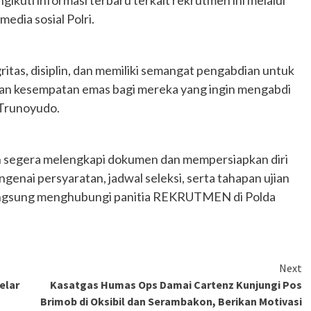
ikuti informasi terbaru terkait rekrutmen ini melalui
media sosial Polri.
itas, disiplin, dan memiliki semangat pengabdian untuk
akan kesempatan emas bagi mereka yang ingin mengabdi
 Trunoyudo.
an segera melengkapi dokumen dan mempersiapkan diri
ngenai persyaratan, jadwal seleksi, serta tahapan ujian
u langsung menghubungi panitia REKRUTMEN di Polda
Next
elar
Kasatgas Humas Ops Damai Cartenz Kunjungi Pos
Brimob di Oksibil dan Serambakon, Berikan Motivasi