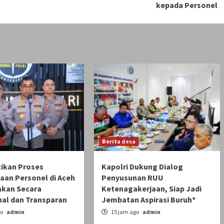
kepada Personel
Berita desa
tikan Proses
Kapolri Dukung Dialog
aan Personel di Aceh
Penyusunan RUU
akan Secara
Ketenagakerjaan, Siap Jadi
nal dan Transparan
Jembatan Aspirasi Buruh*
go
admin
15 jam ago
admin