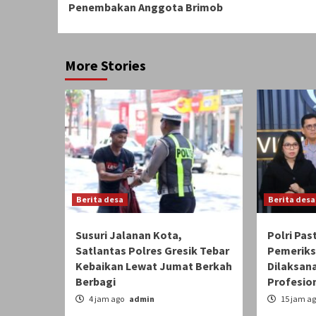
Penembakan Anggota Brimob
More Stories
Berita desa
Berita desa
Susuri Jalanan Kota,
Polri Pas
Satlantas Polres Gresik Tebar
Pemeriks
Kebaikan Lewat Jumat Berkah
Dilaksan
Berbagi
Profesio
4 jam ago
admin
15 jam a