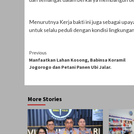
Menurutnya Kerja bakti ini juga sebagai up
untuk selalu peduli dengan kondisi lingkungan
Continue
Previous
Manfaatkan Lahan Kosong, Babinsa Koramil
Reading
Jogorogo dan Petani Panen Ubi Jalar.
More Stories