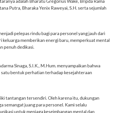
ntaranya adalah Bharatu Gregorius Wake, Bripda Rama
ana Putra, Bharaka Yenix Raweyai, S.H. serta sejumlah
njadi pelepas rindu bagi para personel yang jauh dari
ri keluarga memberikan energi baru, memperkuat mental
n penuh dedikasi.
darma Sinaga, S.I.K., M.Hum. menyampaikan bahwa
 satu bentuk perhatian terhadap kesejahteraan
i tantangan tersendiri. Oleh karena itu, dukungan
ga semangat juang para personel. Kami selalu
unikasi untuk menjaga keseimbangan mental dan