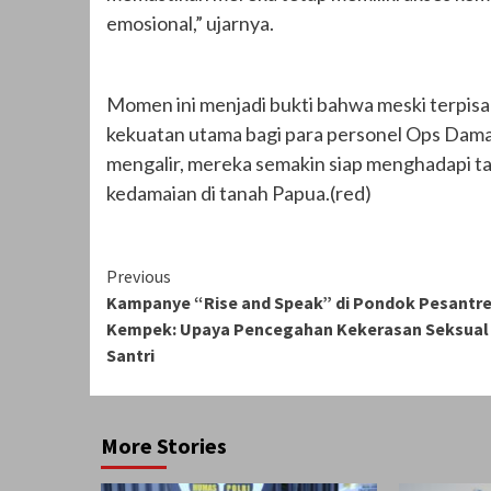
emosional,” ujarnya.
Momen ini menjadi bukti bahwa meski terpisa
kekuatan utama bagi para personel Ops Dama
mengalir, mereka semakin siap menghadapi t
kedamaian di tanah Papua.(red)
Continue
Previous
Kampanye “Rise and Speak” di Pondok Pesantr
Reading
Kempek: Upaya Pencegahan Kekerasan Seksual
Santri
More Stories