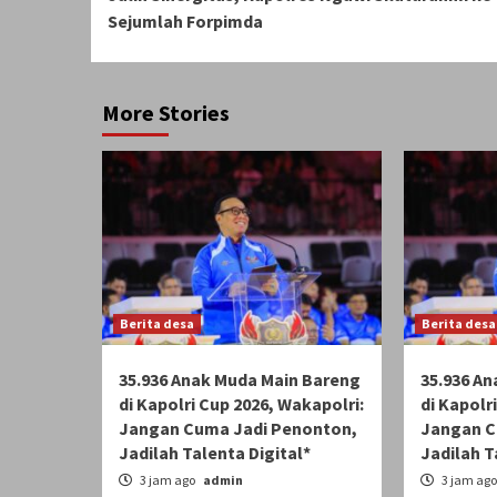
Reading
Sejumlah Forpimda
More Stories
Berita desa
Berita desa
35.936 Anak Muda Main Bareng
35.936 A
di Kapolri Cup 2026, Wakapolri:
di Kapolr
Jangan Cuma Jadi Penonton,
Jangan C
Jadilah Talenta Digital*
Jadilah T
3 jam ago
admin
3 jam ag