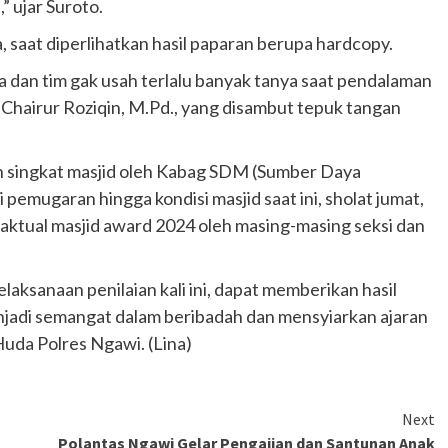
” ujar Suroto.
saat diperlihatkan hasil paparan berupa hardcopy.
ya dan tim gak usah terlalu banyak tanya saat pendalaman
al Chairur Roziqin, M.Pd., yang disambut tepuk tangan
ah singkat masjid oleh Kabag SDM (Sumber Daya
emugaran hingga kondisi masjid saat ini, sholat jumat,
 aktual masjid award 2024 oleh masing-masing seksi dan
ksanaan penilaian kali ini, dapat memberikan hasil
enjadi semangat dalam beribadah dan mensyiarkan ajaran
da Polres Ngawi. (Lina)
Next
Polantas Ngawi Gelar Pengajian dan Santunan Anak