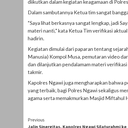
diikutkan dalam kegiatan keagamaan di Polres,
Dalam sambutannya Ketua tim sangat bangga, 
“Saya lihat berkasnya sangat lengkap, jadi Sa
materi nanti,” kata Ketua Tim verifikasi aktu
hadirin.
Kegiatan dimulai dari paparan tentang sejar
Manusia) Kompol Musa, pemutaran video dari p
dan dilanjutkan pendalamam materi verifikasi
takmir.
Kapolres Ngawi juga mengharapkan bahwa pela
yang terbaik, bagi Polres Ngawi sekaligus m
agama serta memakmurkan Masjid Miftahul Hu
Continue
Previous
Jalin Sinergitas, Kapolres Ngawi Silaturahmi ke