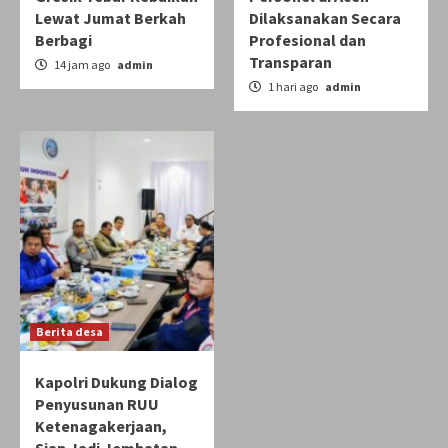
Lewat Jumat Berkah
Dilaksanakan Secara
Berbagi
Profesional dan
Transparan
14 jam ago
admin
1 hari ago
admin
Berita desa
Kapolri Dukung Dialog
Penyusunan RUU
Ketenagakerjaan,