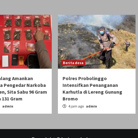
Berita desa
alang Amankan
Polres Probolinggo
a Pengedar Narkoba
Intensifkan Penanganan
en, Sita Sabu 96 Gram
Karhutla di Lereng Gunung
a 131 Gram
Bromo
o
admin
4 jam ago
admin