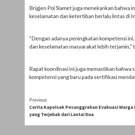
Brigjen Pol Slamet juga menekankan bahwa i
keselamatan dan ketertiban berlalu lintas di I
“Dengan adanya peningkatan kompetensi ini, d
dan keselamatan masyarakat lebih terjamin,”
Rapat koordinasi ini juga memastikan bahwa s
kompetensi yang baru pada sertifikasi menda
Continue
Previous
Cerita Kapolsek Pesanggrahan Evakuasi Warga B
Reading
yang Terjebak dari Lantai Dua