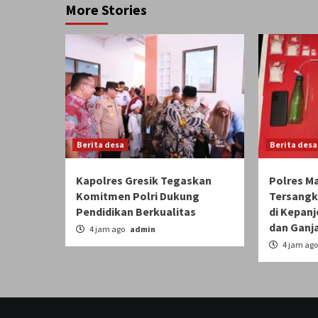
More Stories
Berita desa
Berita desa
Kapolres Gresik Tegaskan
Polres M
Komitmen Polri Dukung
Tersangk
Pendidikan Berkualitas
di Kepanj
dan Ganj
4 jam ago
admin
4 jam ag