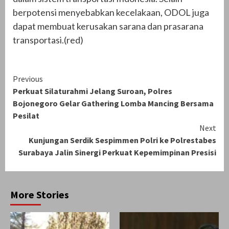
berpotensi menyebabkan kecelakaan, ODOL juga
dapat membuat kerusakan sarana dan prasarana
transportasi.(red)
Continue
Previous
Perkuat Silaturahmi Jelang Suroan, Polres
Reading
Bojonegoro Gelar Gathering Lomba Mancing Bersama
Pesilat
Next
Kunjungan Serdik Sespimmen Polri ke Polrestabes
Surabaya Jalin Sinergi Perkuat Kepemimpinan Presisi
More Stories