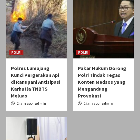
POLRI
POLRI
Polres Lumajang
Pakar Hukum Dorong
Kunci Pergerakan Api
Polri Tindak Tegas
di Ranupani Antisipasi
Konten Medsos yang
Karhutla TNBTS
Mengandung
Meluas
Provokasi
2 jam ago
admin
2 jam ago
admin