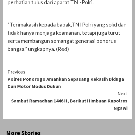
perhatian tulus dari aparat TNI-Polri.
“Terimakasih kepada bapak,TNI Polri yang solid dan
tidak hanya menjaga keamanan, tetapi juga turut
serta membangun semangat generasi penerus
bangsa,” ungkapnya. (Red)
Continue
Previous
Polres Ponorogo Amankan Sepasang Kekasih Diduga
Reading
Curi Motor Modus Dukun
Next
Sambut Ramadhan 1446 H, Berikut Himbuan Kapolres
Ngawi
More Stories