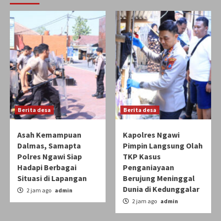
Berita desa
Berita desa
Asah Kemampuan
Kapolres Ngawi
Dalmas, Samapta
Pimpin Langsung Olah
Polres Ngawi Siap
TKP Kasus
Hadapi Berbagai
Penganiayaan
Situasi di Lapangan
Berujung Meninggal
Dunia di Kedunggalar
2 jam ago
admin
2 jam ago
admin