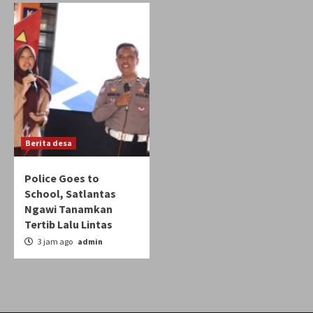
Berita desa
Police Goes to
School, Satlantas
Ngawi Tanamkan
Tertib Lalu Lintas
3 jam ago
admin