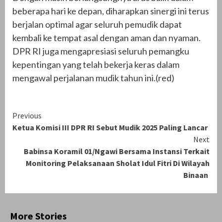
beberapa hari ke depan, diharapkan sinergi ini terus
berjalan optimal agar seluruh pemudik dapat
kembali ke tempat asal dengan aman dan nyaman.
DPR RI juga mengapresiasi seluruh pemangku
kepentingan yang telah bekerja keras dalam
mengawal perjalanan mudik tahun ini.(red)
Continue
Previous
Ketua Komisi III DPR RI Sebut Mudik 2025 Paling Lancar
Reading
Next
Babinsa Koramil 01/Ngawi Bersama Instansi Terkait
Monitoring Pelaksanaan Sholat Idul Fitri Di Wilayah
Binaan
More Stories