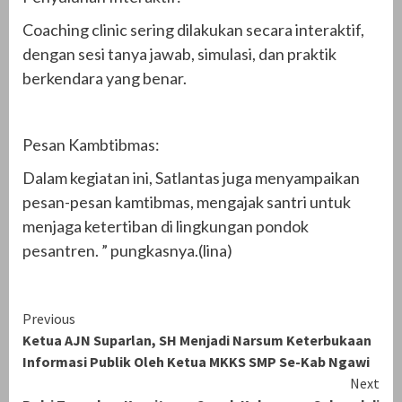
Coaching clinic sering dilakukan secara interaktif,
dengan sesi tanya jawab, simulasi, dan praktik
berkendara yang benar.
Pesan Kambtibmas:
Dalam kegiatan ini, Satlantas juga menyampaikan
pesan-pesan kamtibmas, mengajak santri untuk
menjaga ketertiban di lingkungan pondok
pesantren. ” pungkasnya.(lina)
Continue
Previous
Ketua AJN Suparlan, SH Menjadi Narsum Keterbukaan
Reading
Informasi Publik Oleh Ketua MKKS SMP Se-Kab Ngawi
Next