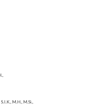
.,
.I.K., M.H., M.Si.,