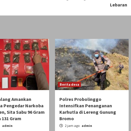
Lebaran
Berita desa
alang Amankan
Polres Probolinggo
a Pengedar Narkoba
Intensifkan Penanganan
en, Sita Sabu 96 Gram
Karhutla di Lereng Gunung
a 131 Gram
Bromo
o
admin
2 jam ago
admin