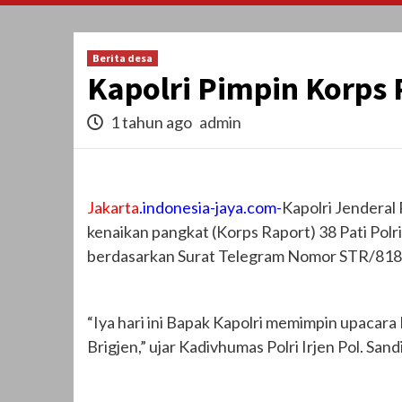
Berita desa
Kapolri Pimpin Korps 
1 tahun ago
admin
Jakarta
.indonesia-jaya.com-
Kapolri Jenderal 
kenaikan pangkat (Korps Raport) 38 Pati Pol
berdasarkan Surat Telegram Nomor STR/818/
“Iya hari ini Bapak Kapolri memimpin upacara K
Brigjen,” ujar Kadivhumas Polri Irjen Pol. Sa