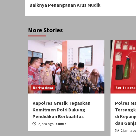
Reading
Baiknya Penanganan Arus Mudik
More Stories
Berita desa
Berita desa
Kapolres Gresik Tegaskan
Polres M
Komitmen Polri Dukung
Tersangk
Pendidikan Berkualitas
di Kepanj
dan Ganj
2 jam ago
admin
2 jam ag