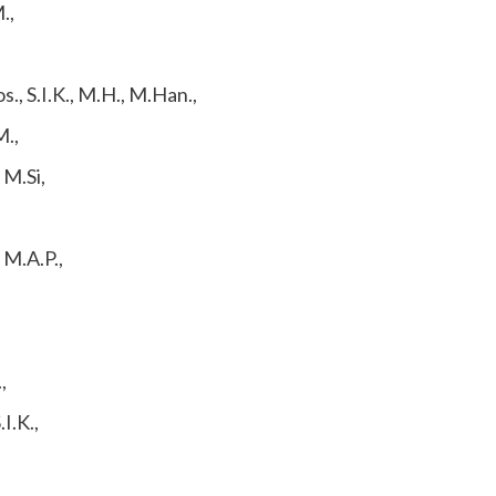
.,
., S.I.K., M.H., M.Han.,
M.,
 M.Si,
 M.A.P.,
,
I.K.,