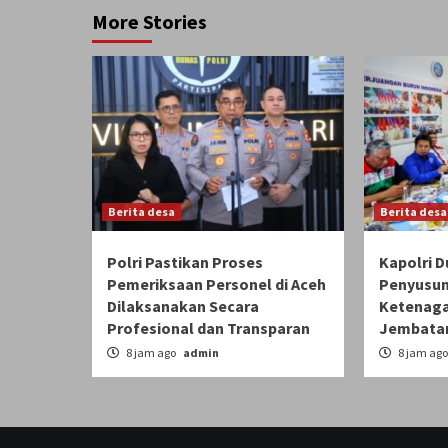
More Stories
Berita desa
Berita desa
Polri Pastikan Proses
Kapolri 
Pemeriksaan Personel di Aceh
Penyusu
Dilaksanakan Secara
Ketenaga
Profesional dan Transparan
Jembatan
8 jam ago
admin
8 jam ag