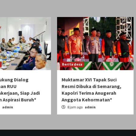
Berita desa
Dukung Dialog
Muktamar XVI Tapak Suci
nan RUU
Resmi Dibuka di Semarang,
kerjaan, Siap Jadi
Kapolri Terima Anugerah
 Aspirasi Buruh*
Anggota Kehormatan*
o
admin
8 jam ago
admin