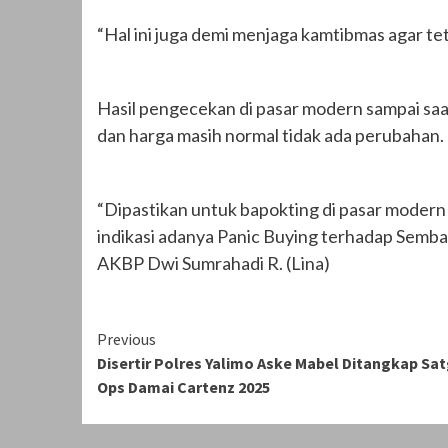
“Hal ini juga demi menjaga kamtibmas agar tet
Hasil pengecekan di pasar modern sampai saa
dan harga masih normal tidak ada perubahan.
“Dipastikan untuk bapokting di pasar modern 
indikasi adanya Panic Buying terhadap Semba
AKBP Dwi Sumrahadi R. (Lina)
Continue
Previous
Disertir Polres Yalimo Aske Mabel Ditangkap Sa
Reading
Ops Damai Cartenz 2025