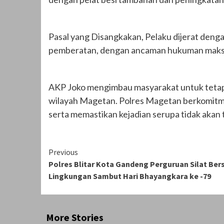
Pasal yang Disangkakan, Pelaku dijerat deng
pemberatan, dengan ancaman hukuman maksim
AKP Joko mengimbau masyarakat untuk tetap 
wilayah Magetan. Polres Magetan berkomitm
serta memastikan kejadian serupa tidak akan 
Continue
Previous
Polres Blitar Kota Gandeng Perguruan Silat Ber
Reading
Lingkungan Sambut Hari Bhayangkara ke -79
More Stories