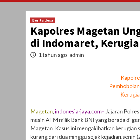
Berita desa
Kapolres Magetan Un
di Indomaret, Kerugia
1 tahun ago
admin
Kapolr
Pembobolan 
Kerugia
Magetan
,
indonesia-jaya.com–
Jajaran Polre
mesin ATM milik Bank BNI yang berada di ge
Magetan. Kasus ini mengakibatkan kerugian 
kurang dari dua minggu sejak kejadian.senin