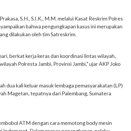
kasa, S.H., S.I.K., M.M. melalui Kasat Reskrim Polres
enyampaikan bahwa pengungkapan kasus ini merupakan
ang dilakukan oleh tim Satreskrim.
i, berkat kerja keras dan koordinasi lintas wilayah,
wilayah Polresta Jambi, Provinsi Jambi,” ujar AKP Joko
lah dua kali keluar masuk lembaga pemasyarakatan (LP)
layah Magetan, tepatnya dari Palembang, Sumatera
ui membobol ATM dengan cara memotong body mesin
ai Indomaret. Dalam proses penangkapan, pelaku