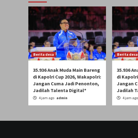
Berita desa
Berita desa
35.936 Anak Muda Main Bareng
35.936 A
di Kapolri Cup 2026, Wakapolri:
di Kapolr
Jangan Cuma Jadi Penonton,
Jangan C
Jadilah Talenta Digital*
Jadilah T
4 jam ago
admin
4 jam ag