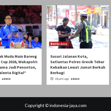
Berita desa
nak Muda Main Bareng
Susuri Jalanan Kota,
i Cup 2026, Wakapolri:
Satlantas Polres Gresik Tebar
uma Jadi Penonton,
Kebaikan Lewat Jumat Berkah
alenta Digital*
Berbagi
o
admin
18 jam ago
admin
Copyright © indonesia-jaya.com